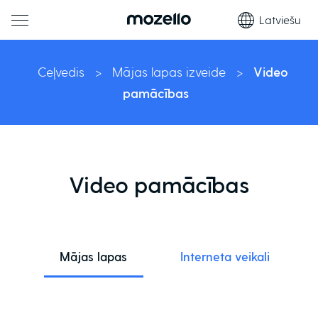
Latviešu
Ceļvedis
>
Mājas lapas izveide
>
Video
pamācības
Video pamācības
Mājas lapas
Interneta veikali