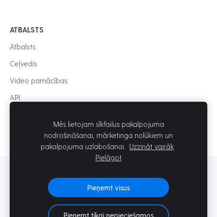
ATBALSTS
Atbalsts
Ceļvedis
Video pamācības
API
Mēs lietojam sīkfailus pakalpojuma
nodrošināšanai, mārketinga nolūkiem un
pakalpojuma uzlabošanai.
Uzzināt vairāk
Pielāgot
© Mozello SIA
Pieņemt visus
Pieņemt tikai nepieciešamos