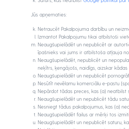
Saturs, kas neatbilst
Google politikai pa
Jūs apņematies:
Netraucēt Pakalpojuma darbību un neizma
Izmantot Pakalpojumu tikai atbilstoši viet
Neaugšupielādēt un nepublicēt ar autorti
īpašnieks vai jums ir atbilstoša atļauja no
Neaugšupielādēt, nepublicēt un nepopulariz
neķītrs, ķengājošs, naidīgs, aizskar kādas
Neaugšupielādēt un nepublicēt pornogrāfi
Nesūtīt nevēlamu komerciālu e-pastu (sp
Nepārdot tādas preces, kas (a) neatbilst s
Neaugšupielādēt un nepublicēt tādu satur
Nesniegt tādus pakalpojumus, kas (a) neatb
Neaugšupielādēt failus ar mērķi tos izmit
Neaugšupielādēt un nepublicēt saturu, kas