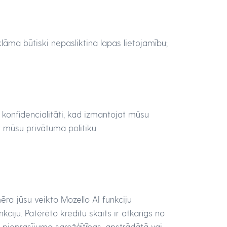
lāma būtiski nepasliktina lapas lietojamību;
konfidencialitāti, kad izmantojat mūsu
 mūsu privātuma politiku.
 mēra jūsu veikto Mozello AI funkciju
ciju. Patērēto kredītu skaits ir atkarīgs no
 pieprasījuma sarežģītības, apstrādātā vai