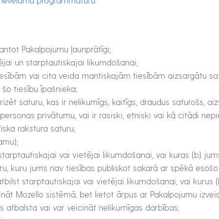
r nevēlamu programmatūru
.
ntot Pakalpojumu ļaunprātīgi;
ējai un starptautiskajai likumdošanai;
esībām vai cita veida mantiskajām tiesībām aizsargātu sat
 šo tiesību īpašnieka;
ēt saturu, kas ir nelikumīgs, kaitīgs, draudus saturošs, ai
 personas privātumu, vai ir rasiski, etniski vai kā citādi n
ska rakstura saturu;
amu);
tarptautiskajai vai vietējai likumdošanai, vai kuras (b) jums
u, kuru jums nav tiesības publiskot sakarā ar spēkā esošo
ilst starptautiskajai vai vietējai likumdošanai, vai kurus (
ināt Mozello sistēmā, bet lietot ārpus ar Pakalpojumu izve
 atbalsta vai var veicināt nelikumīgas darbības;