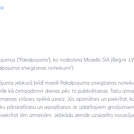
ba
ojumus ("Pakalpojums"), ko nodrošina Mozello SIA (Reģ.nr. LV
alpojuma sniegšanas noteikumi").
dinājuma jebkurā brīdī mainīt Pakalpojuma sniegšanas note
rāk kā četrpadsmit dienas pēc to publicēšanas. Taču izma
zmaiņas stāsies spēkā uzreiz. Jūs apzināties un piekrītat, ka
u pārskatīšanu un iepazīšanos ar izdarītajiem grozījumie
 piekrītat šīm izmaiņām. Jebkādu zemāk uzskaitīto nosacīju