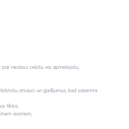
īt par neslavu ceļošu vai apmelojošu;
atbilstošu atsauci un gadījumus, kad saņemta
s tīklos;
citiem avotiem;