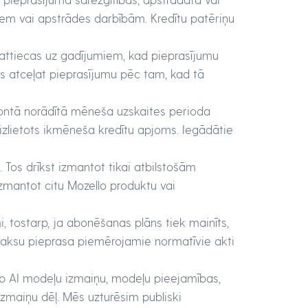
iem vai apstrādes darbībām. Kredītu patēriņu
 neattiecas uz gadījumiem, kad pieprasījumu
ūs atceļat pieprasījumu pēc tam, kad tā
kontā norādītā mēneša uzskaites perioda
 izlietots ikmēneša kredītu apjoms. Iegādātie
 Tos drīkst izmantot tikai atbilstošām
izmantot citu Mozello produktu vai
, tostarp, ja abonēšanas plāns tiek mainīts,
maksu pieprasa piemērojamie normatīvie akti
arp AI modeļu izmaiņu, modeļu pieejamības,
zmaiņu dēļ. Mēs uzturēsim publiski