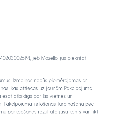
40203002519), jeb Mozello, jūs piekrītat
ikumus. Izmaiņas nebūs piemērojamas ar
iņas, kas attiecas uz jaunām Pakalpojuma
 esat atbildīgs par šīs vietnes un
m. Pakalpojuma lietošanas turpināšana pēc
mu pārkāpšanas rezultātā jūsu konts var tikt