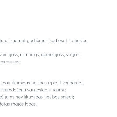
uru, izņemot gadījumus, kad esat šo tiesību
zvainojošs, uzmācīgs, apmelojošs, vulgārs,
epieņemams;
 nav likumīgas tiesības izplatīt vai pārdot;
 likumdošanu vai noslēgtu līgumu;
b) jums nav likumīgas tiesības sniegt;
idotās mājas lapas;