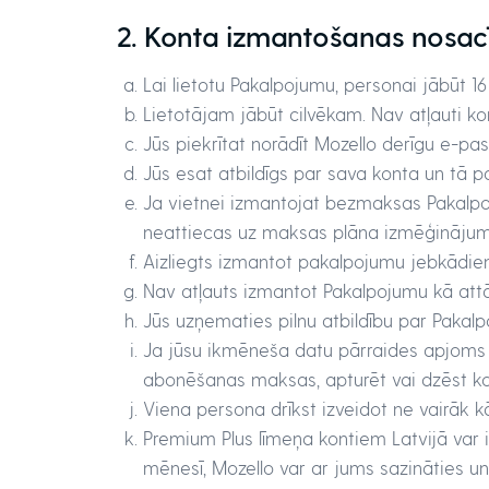
2. Konta izmantošanas nosac
Lai lietotu Pakalpojumu, personai jābūt 1
Lietotājam jābūt cilvēkam. Nav atļauti ko
Jūs piekrītat norādīt Mozello derīgu e-pa
Jūs esat atbildīgs par sava konta un tā p
Ja vietnei izmantojat bezmaksas Pakalpoju
neattiecas uz maksas plāna izmēģinājum
Aizliegts izmantot pakalpojumu jebkādie
Nav atļauts izmantot Pakalpojumu kā attāl
Jūs uzņematies pilnu atbildību par Paka
Ja jūsu ikmēneša datu pārraides apjoms r
abonēšanas maksas, apturēt vai dzēst kon
Viena persona drīkst izveidot ne vairāk 
Premium Plus līmeņa kontiem Latvijā var
mēnesī, Mozello var ar jums sazināties un