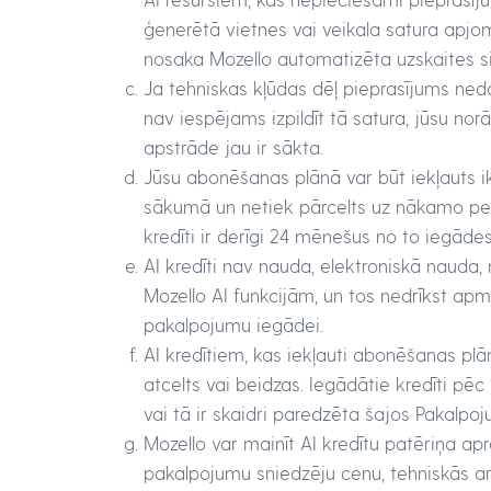
ģenerētā vietnes vai veikala satura apjo
nosaka Mozello automatizēta uzskaites s
Ja tehniskas kļūdas dēļ pieprasījums nedod
nav iespējams izpildīt tā satura, jūsu no
apstrāde jau ir sākta.
Jūsu abonēšanas plānā var būt iekļauts i
sākumā un netiek pārcelts uz nākamo perio
kredīti ir derīgi 24 mēnešus no to iegāde
AI kredīti nav nauda, elektroniskā nauda,
Mozello AI funkcijām, un tos nedrīkst apm
pakalpojumu iegādei.
AI kredītiem, kas iekļauti abonēšanas plā
atcelts vai beidzas. Iegādātie kredīti 
vai tā ir skaidri paredzēta šajos Pakalp
Mozello var mainīt AI kredītu patēriņa ap
pakalpojumu sniedzēju cenu, tehniskās ar