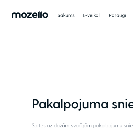
Sākums
E-veikali
Paraugi
Pakalpojuma sni
Saites uz dažām svarīgām pakalpojumu sni