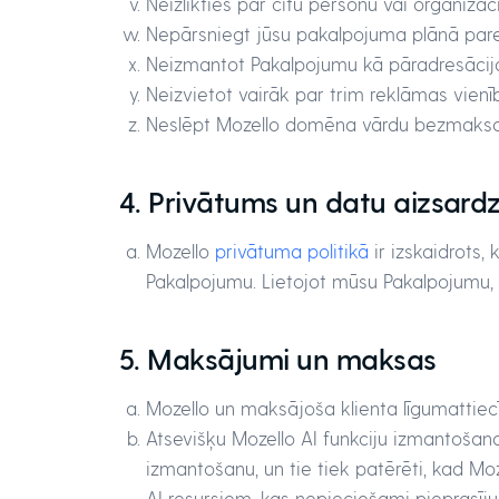
Neizlikties par citu personu vai organizāci
Nepārsniegt jūsu pakalpojuma plānā pa
Neizmantot Pakalpojumu kā pāradresācijas 
Neizvietot vairāk par trim reklāmas vienī
Neslēpt Mozello domēna vārdu bezmaksas 
4. Privātums un datu aizsard
Mozello
privātuma politikā
ir izskaidrots,
Pakalpojumu. Lietojot mūsu Pakalpojumu, j
5. Maksājumi un maksas
Mozello un maksājoša klienta līgumattie
Atsevišķu Mozello AI funkciju izmantošanai 
izmantošanu, un tie tiek patērēti, kad Moz
AI resursiem, kas nepieciešami pieprasīj