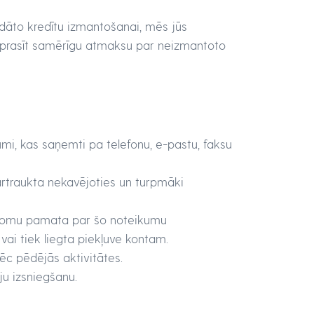
ādāto kredītu izmantošanai, mēs jūs
eprasīt samērīgu atmaksu par neizmantoto
umi, kas saņemti pa telefonu, e-pastu, faksu
rtraukta nekavējoties un turpmāki
aizdomu pamata par šo noteikumu
ai tiek liegta piekļuve kontam.
c pēdējās aktivitātes.
ju izsniegšanu.