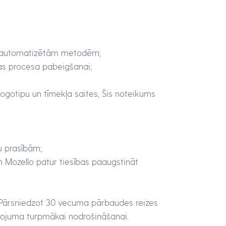
tām automatizētām metodēm;
ijas procesa pabeigšanai;
ogotipu un tīmekļa saites; Šis noteikums
u prasībām;
n Mozello patur tiesības paaugstināt
. Pārsniedzot 30 vecuma pārbaudes reizes
lpojuma turpmākai nodrošināšanai.