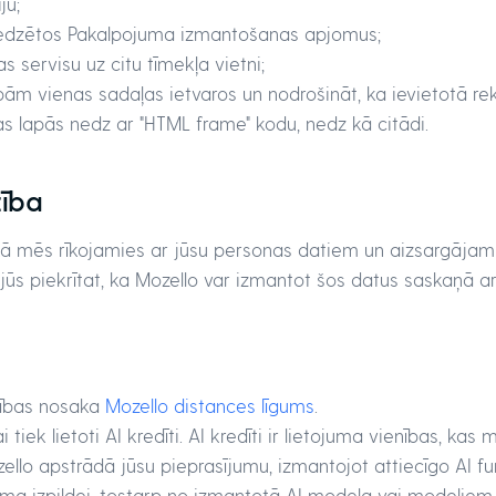
ju;
redzētos Pakalpojuma izmantošanas apjomus;
servisu uz citu tīmekļa vietni;
bām vienas sadaļas ietvaros un nodrošināt, ka ievietotā rek
lapās nedz ar "HTML frame" kodu, nedz kā citādi.
zība
 kā mēs rīkojamies ar jūsu personas datiem un aizsargājam 
ūs piekrītat, ka Mozello var izmantot šos datus saskaņā ar
cības nosaka
Mozello distances līgums
.
tiek lietoti AI kredīti. AI kredīti ir lietojuma vienības, kas
ello apstrādā jūsu pieprasījumu, izmantojot attiecīgo AI funk
uma izpildei, tostarp no izmantotā AI modeļa vai modeļiem,