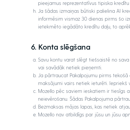
pieejamus reprezentatīvus tipiska kredīt
Ja šādas izmaiņas būtiski palielina AI kr
informēsim vismaz 30 dienas pirms šo iz
ietekmēto iegādāto kredītu daļu, to apr
6. Konta slēgšana
Savu kontu varat slēgt tiešsaistē no sava
vai savādāk netiek pieņemti.
Ja pārtraucat Pakalpojumu pirms tekošā 
maksājumi vairs netiek ieturēti. Iepriekš 
Mozello pēc saviem ieskatiem ir tiesīgs 
neievērošanu. Šādas Pakalpojuma pārtrauk
Bezmaksas mājas lapas, kas netiek atjau
Mozello nav atbildīgs par jūsu un jūsu ap