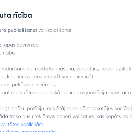
uta rīcība
ura publicēšanai
vai izplatīšanai:
Eiropas Savienībā;
 rīcību;
 nodarīšana vai naida kurināšana, vai saturs, ko var uzskat
s, kas tiecas citus iebaidīt vai noniecināt;
udas pelnīšanas shēmas;
ņemot reģistrētu sabiedriskā labuma organizāciju lapas ar 
iegt labāku pozīciju meklētājos vai vākt sekotājus sociālajo
tāda trešo pušu reklāmas baneri vai saturs, kas kopēts no 
alitātes vadlīnijām
;