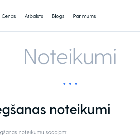
Cenas
Atbalsts
Blogs
Par mums
Noteikumi
egšanas noteikumi
egšanas noteikumu sadaļām: