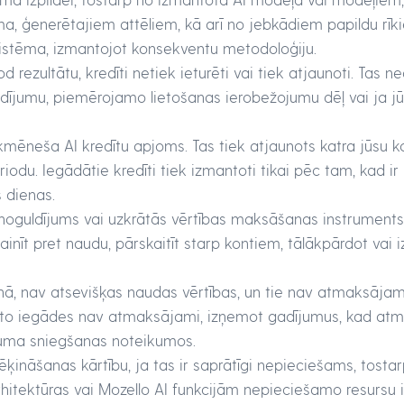
ma, ģenerētajiem attēliem, kā arī no jebkādiem papildu rīk
istēma, izmantojot konsekventu metodoloģiju.
 rezultātu, kredīti netiek ieturēti vai tiek atjaunoti. Tas
rādījumu, piemērojamo lietošanas ierobežojumu dēļ vai ja j
kmēneša AI kredītu apjoms. Tas tiek atjaunots katra jūsu 
du. Iegādātie kredīti tiek izmantoti tikai pēc tam, kad ir
s dienas.
 noguldījums vai uzkrātās vērtības maksāšanas instruments.
ainīt pret naudu, pārskaitīt starp kontiem, tālākpārdot vai 
nā, nav atsevišķas naudas vērtības, un tie nav atmaksājami
pēc to iegādes nav atmaksājami, izņemot gadījumus, kad at
ojuma sniegšanas noteikumos.
rēķināšanas kārtību, ja tas ir saprātīgi nepieciešams, tost
hitektūras vai Mozello AI funkcijām nepieciešamo resursu i