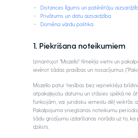
Distances līgums un patērētāju aizsardzī
Privātums un datu aizsardzība
Domēna vārdu politika
1. Piekrišana noteikumiem
Izmantojot "Mozello" tīmekļa vietni un pakalp
ievērot šādas prasības un nosacījumus ("Pak
Mozello patur tiesības bez iepriekšēja brī
atpakaļejošu datumu un stāsies spēkā ne āt
funkcijām, vai juridisku iemeslu dēļ veiktās i
Pakalpojuma sniegšanas noteikumu periodisk
šādu grozījumu izdarīšanas norāda uz to, ka
dzēsts.