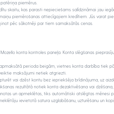
u patēriņa piemērus.
edītu skaitu, kas parasti nepieciešams salīdzināmai jau ieg
maiņu piemērošanas attiecīgajiem kredītiem. Jūs varat pi
ēķinot pēc sākotnēji par tiem samaksātās cenas.
 Mozello konta kontroles paneļa. Konta slēgšanas pieprasīj
apmaksātā perioda beigām, vietnes konta darbība tiek pā
veiktie maksājumi netiek atgriezti.
apturēt vai dzēst kontu bez iepriekšēja brīdinājuma, uz 
šanas rezultātā notiek konta dezaktivēšana vai dzēšana, v
notas un apmeklētas, tiks automātiski atslēgtas mēnesi pē
meklētāju ievietotā satura uzglabāšanu, uzturēšanu un kopi