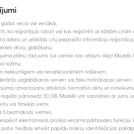
ījumi
6 gadus vecai vai vecākai;
nti, ko reģistrējuši roboti vai kas reģistrēti ar kādām ci
sta adresi un jebkādu citu pieprasīto informāciju reģistrāc
aroles drošu glabāšanu;
ma plānu, tad jums šai vietnei nav atļauts slēpt Mozello l
a režīmu;
m nelikumīgiem vai nesankcionētiem nolūkiem;
inātās uzglabāšanas serveri vai failu mitināšanas serveri;
lpojuma izmantošanu atbilstoši normatīvo aktu un noteikum
egulāri pārsniedz 30 GB, Mozello var sazināties ar jums u
tu vai tīmekļa vietni;
kā 5 bezmaksas vietnes.
 iespējot elektroniskas pircēja vecuma pārbaudes funkciju
 patur tiesības ieturēt papildu maksu identifikācijas paka