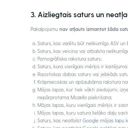
3. Aizliegtais saturs un neatļa
Pakalpojumu
nav atļauts izmantot šāda sat
Saturs, kas varētu būt nelikumīgs ASV un 
Saturs, kas veicina vai atbalsta nelikumīgu
Pornogrāfiska rakstura saturs;
Saturs, kura vienīgais mērķis ir kaitējuma
Rasistiskas dabas saturs vai jebkāds satur
Krāpnieciskas un apšaubāma rakstura na
Mājas lapas, kur tiek vākti ziedojumi, iz
nepārprotama Mozello piekrišana;
Mājas lapas, kuru vienīgais mērķis ir sasn
Mājas lapas, kuru satura lielāko daļu sas
Saturs, kas neatbilst
Google mājas lapu kv