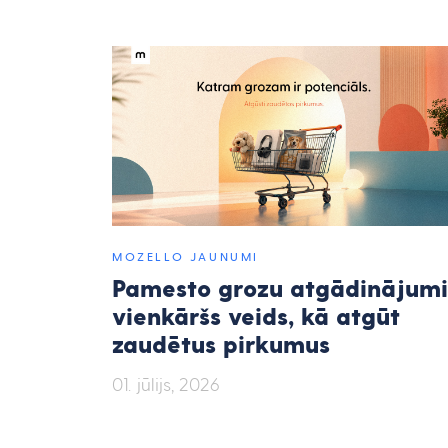
MOZELLO JAUNUMI
Pamesto grozu atgādinājumi
vienkāršs veids, kā atgūt
zaudētus pirkumus
01. jūlijs, 2026