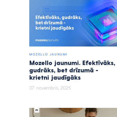
MOZELLO JAUNUMI
Mozello jaunumi. Efektīvāks,
gudrāks, bet drīzumā -
krietni jaudīgāks
07. novembris, 2025