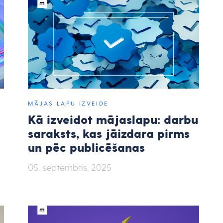
MĀJAS LAPU IZVEIDE
Kā izveidot mājaslapu: darbu
saraksts, kas jāizdara pirms
un pēc publicēšanas
05. septembris, 2025