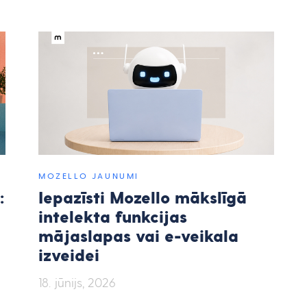
MOZELLO JAUNUMI
:
Iepazīsti Mozello mākslīgā
intelekta funkcijas
mājaslapas vai e-veikala
izveidei
18. jūnijs, 2026