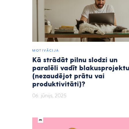
MOTIVĀCIJA
Kā strādāt pilnu slodzi un
paralēli vadīt blakusprojekt
(nezaudējot prātu vai
produktivitāti)?
06. jūnijs, 2025