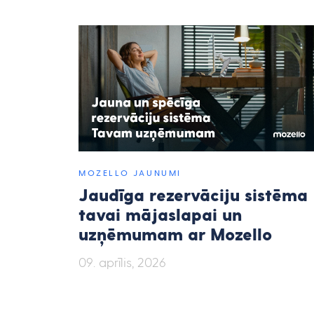
MOZELLO JAUNUMI
Jaudīga rezervāciju sistēma
tavai mājaslapai un
uzņēmumam ar Mozello
09. aprīlis, 2026