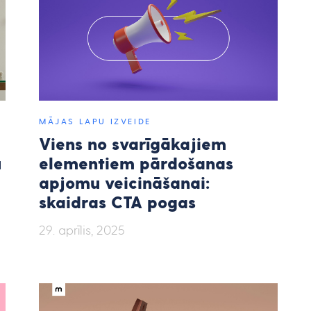
MĀJAS LAPU IZVEIDE
Viens no svarīgākajiem
u
elementiem pārdošanas
apjomu veicināšanai:
skaidras CTA pogas
29. aprīlis, 2025