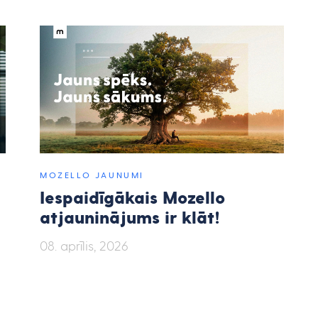
MOZELLO JAUNUMI
Iespaidīgākais Mozello
atjauninājums ir klāt!
08. aprīlis, 2026