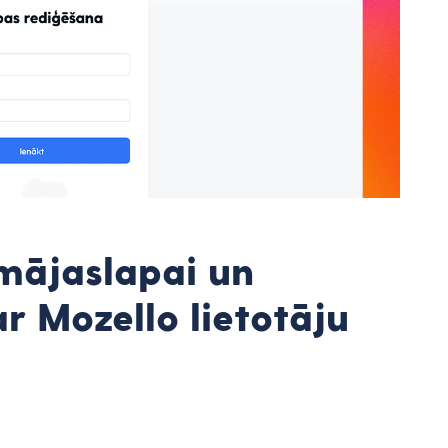
 mājaslapai un
r Mozello lietotāju