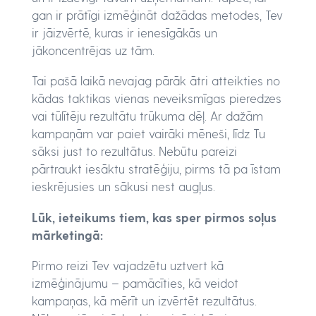
gan ir prātīgi izmēģināt dažādas metodes, Tev
ir jāizvērtē, kuras ir ienesīgākās un
jākoncentrējas uz tām.
Tai pašā laikā nevajag pārāk ātri atteikties no
kādas taktikas vienas neveiksmīgas pieredzes
vai tūlītēju rezultātu trūkuma dēļ. Ar dažām
kampaņām var paiet vairāki mēneši, līdz Tu
sāksi just to rezultātus. Nebūtu pareizi
pārtraukt iesāktu stratēģiju, pirms tā pa īstam
ieskrējusies un sākusi nest augļus.
Lūk, ieteikums tiem, kas sper pirmos soļus
mārketingā:
Pirmo reizi Tev vajadzētu uztvert kā
izmēģinājumu – pamācīties, kā veidot
kampaņas, kā mērīt un izvērtēt rezultātus.