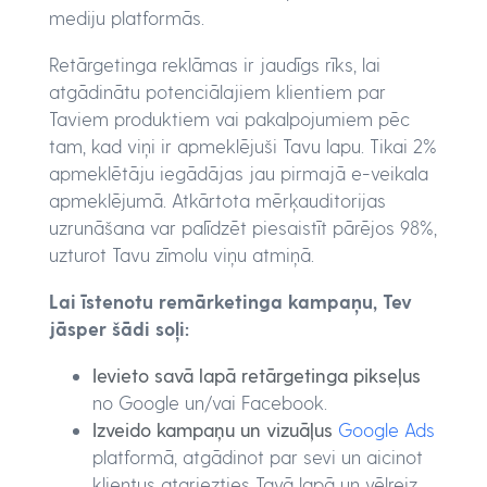
mediju platformās.
Retārgetinga reklāmas ir jaudīgs rīks, lai
atgādinātu potenciālajiem klientiem par
Taviem produktiem vai pakalpojumiem pēc
tam, kad viņi ir apmeklējuši Tavu lapu. Tikai 2%
apmeklētāju iegādājas jau pirmajā e-veikala
apmeklējumā. Atkārtota mērķauditorijas
uzrunāšana var palīdzēt piesaistīt pārējos 98%,
uzturot Tavu zīmolu viņu atmiņā.
Lai īstenotu remārketinga kampaņu, Tev
jāsper šādi soļi:
Ievieto savā lapā retārgetinga pikseļus
no Google un/vai Facebook.
Izveido kampaņu un vizuāļus
Google Ads
platformā, atgādinot par sevi un aicinot
klientus atgriezties Tavā lapā un vēlreiz