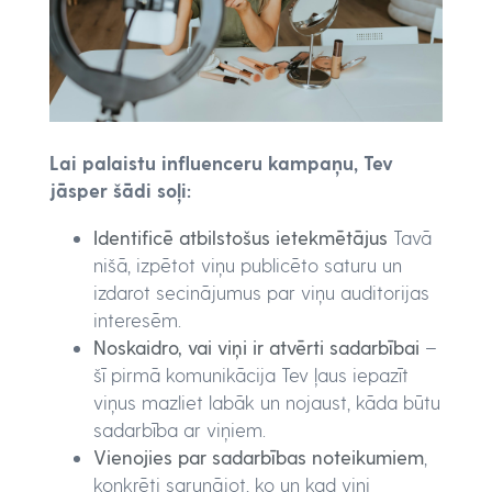
Lai palaistu influenceru kampaņu, Tev
jāsper šādi soļi:
Identificē atbilstošus ietekmētājus
Tavā
nišā, izpētot viņu publicēto saturu un
izdarot secinājumus par viņu auditorijas
interesēm.
Noskaidro, vai viņi ir atvērti sadarbībai
–
šī pirmā komunikācija Tev ļaus iepazīt
viņus mazliet labāk un nojaust, kāda būtu
sadarbība ar viņiem.
Vienojies par sadarbības noteikumiem
,
konkrēti sarunājot, ko un kad viņi