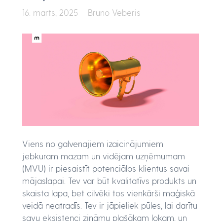
16. marts, 2025
Bruno Veberis
Viens no galvenajiem izaicinājumiem
jebkuram mazam un vidējam uzņēmumam
(MVU) ir piesaistīt potenciālos klientus savai
mājaslapai. Tev var būt kvalitatīvs produkts un
skaista lapa, bet cilvēki tos vienkārši maģiskā
veidā neatradīs. Tev ir jāpieliek pūles, lai darītu
savu eksistenci zināmu plašākam lokam, un