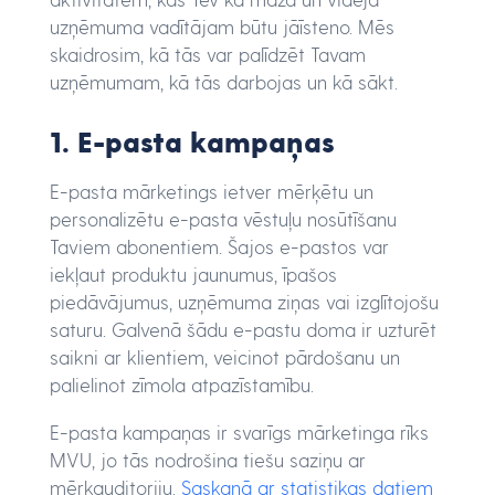
uzņēmuma vadītājam būtu jāīsteno. Mēs
skaidrosim, kā tās var palīdzēt Tavam
uzņēmumam, kā tās darbojas un kā sākt.
1. E-pasta kampaņas
E-pasta mārketings ietver mērķētu un
personalizētu e-pasta vēstuļu nosūtīšanu
Taviem abonentiem. Šajos e-pastos var
iekļaut produktu jaunumus, īpašos
piedāvājumus, uzņēmuma ziņas vai izglītojošu
saturu. Galvenā šādu e-pastu doma ir uzturēt
saikni ar klientiem, veicinot pārdošanu un
palielinot zīmola atpazīstamību.
E-pasta kampaņas ir svarīgs mārketinga rīks
MVU, jo tās nodrošina tiešu saziņu ar
mērķauditoriju.
Saskaņā ar statistikas datiem