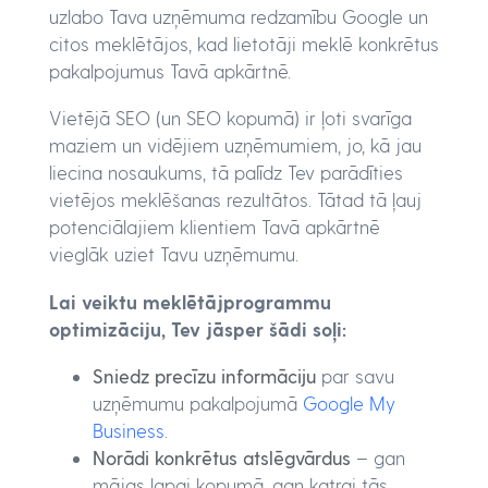
uzlabo Tava uzņēmuma redzamību Google un
citos meklētājos, kad lietotāji meklē konkrētus
pakalpojumus Tavā apkārtnē.
Vietējā SEO (un SEO kopumā) ir ļoti svarīga
maziem un vidējiem uzņēmumiem, jo, kā jau
liecina nosaukums, tā palīdz Tev parādīties
vietējos meklēšanas rezultātos. Tātad tā ļauj
potenciālajiem klientiem Tavā apkārtnē
vieglāk uziet Tavu uzņēmumu.
Lai veiktu meklētājprogrammu
optimizāciju, Tev jāsper šādi soļi:
Sniedz precīzu informāciju
par savu
uzņēmumu pakalpojumā
Google My
Business
.
Norādi konkrētus atslēgvārdus
– gan
mājas lapai kopumā, gan katrai tās