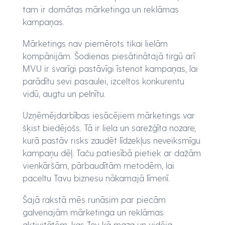
tam ir domātas mārketinga un reklāmas
kampaņas.
Mārketings nav piemērots tikai lielām
kompānijām. Šodienas piesātinātajā tirgū arī
MVU ir svarīgi pastāvīgi īstenot kampaņas, lai
parādītu sevi pasaulei, izceltos konkurentu
vidū, augtu un pelnītu.
Uzņēmējdarbības iesācējiem mārketings var
šķist biedējošs. Tā ir liela un sarežģīta nozare,
kurā pastāv risks zaudēt līdzekļus neveiksmīgu
kampaņu dēļ. Taču patiesībā pietiek ar dažām
vienkāršām, pārbaudītām metodēm, lai
paceltu Tavu biznesu nākamajā līmenī.
Šajā rakstā mēs runāsim par piecām
galvenajām mārketinga un reklāmas
aktivitātēm, kas Tev kā maza un vidēja