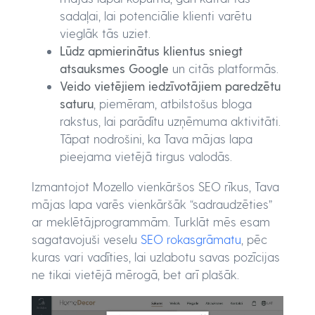
sadaļai, lai potenciālie klienti varētu
vieglāk tās uziet.
Lūdz apmierinātus klientus sniegt
atsauksmes Google
un citās platformās.
Veido vietējiem iedzīvotājiem paredzētu
saturu
, piemēram, atbilstošus bloga
rakstus, lai parādītu uzņēmuma aktivitāti.
Tāpat nodrošini, ka Tava mājas lapa
pieejama vietējā tirgus valodās.
Izmantojot Mozello vienkāršos SEO rīkus, Tava
mājas lapa varēs vienkāršāk “sadraudzēties”
ar meklētājprogrammām. Turklāt mēs esam
sagatavojuši veselu
SEO rokasgrāmatu
, pēc
kuras vari vadīties, lai uzlabotu savas pozīcijas
ne tikai vietējā mērogā, bet arī plašāk.