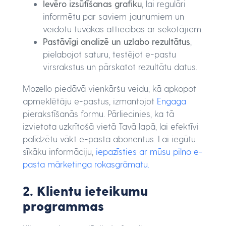
Ievēro izsūtīšanas grafiku
, lai regulāri
informētu par saviem jaunumiem un
veidotu tuvākas attiecības ar sekotājiem.
Pastāvīgi analizē un uzlabo rezultātus
,
pielabojot saturu, testējot e-pastu
virsrakstus un pārskatot rezultātu datus.
Mozello piedāvā vienkāršu veidu, kā apkopot
apmeklētāju e-pastus, izmantojot
Engaga
pierakstīšanās formu. Pārliecinies, ka tā
izvietota uzkrītošā vietā Tavā lapā, lai efektīvi
palīdzētu vākt e-pasta abonentus. Lai iegūtu
sīkāku informāciju,
iepazīsties ar mūsu pilno e-
pasta mārketinga rokasgrāmatu.
2. Klientu ieteikumu
programmas