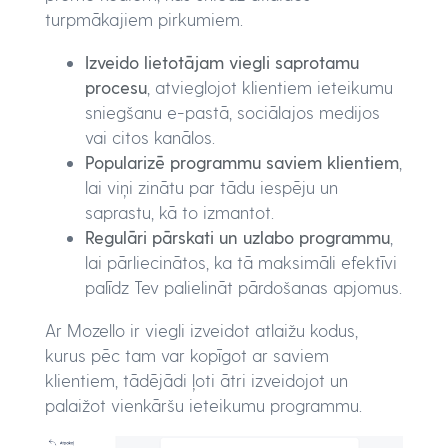
turpmākajiem pirkumiem.
Izveido lietotājam viegli saprotamu
procesu
, atvieglojot klientiem ieteikumu
sniegšanu e-pastā, sociālajos medijos
vai citos kanālos.
Popularizē programmu saviem klientiem
,
lai viņi zinātu par tādu iespēju un
saprastu, kā to izmantot.
Regulāri pārskati un uzlabo programmu
,
lai pārliecinātos, ka tā maksimāli efektīvi
palīdz Tev palielināt pārdošanas apjomus.
Ar Mozello ir viegli izveidot atlaižu kodus,
kurus pēc tam var kopīgot ar saviem
klientiem, tādējādi ļoti ātri izveidojot un
palaižot vienkāršu ieteikumu programmu.