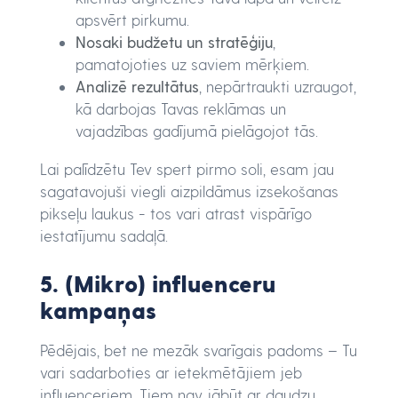
apsvērt pirkumu.
Nosaki budžetu un stratēģiju
,
pamatojoties uz saviem mērķiem.
Analizē rezultātus
, nepārtraukti uzraugot,
kā darbojas Tavas reklāmas un
vajadzības gadījumā pielāgojot tās.
Lai palīdzētu Tev spert pirmo soli, esam jau
sagatavojuši viegli aizpildāmus izsekošanas
pikseļu laukus - tos vari atrast vispārīgo
iestatījumu sadaļā.
5. (Mikro) influenceru
kampaņas
Pēdējais, bet ne mezāk svarīgais padoms – Tu
vari sadarboties ar ietekmētājiem jeb
influenceriem. Tiem nav jābūt ar daudzu