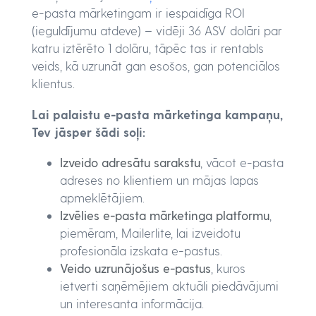
e-pasta mārketingam ir iespaidīga ROI
(ieguldījumu atdeve) – vidēji 36 ASV dolāri par
katru iztērēto 1 dolāru, tāpēc tas ir rentabls
veids, kā uzrunāt gan esošos, gan potenciālos
klientus.
Lai palaistu e-pasta mārketinga kampaņu,
Tev jāsper šādi soļi:
Izveido adresātu sarakstu
, vācot e-pasta
adreses no klientiem un mājas lapas
apmeklētājiem.
Izvēlies e-pasta mārketinga platformu
,
piemēram, Mailerlite, lai izveidotu
profesionāla izskata e-pastus.
Veido uzrunājošus e-pastus
, kuros
ietverti saņēmējiem aktuāli piedāvājumi
un interesanta informācija.