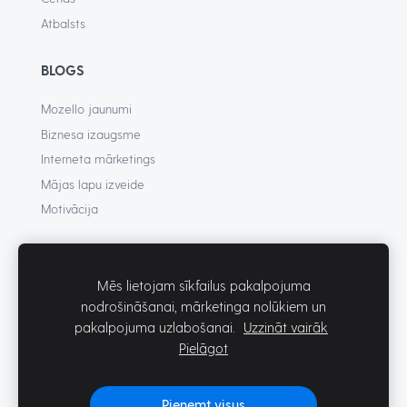
Atbalsts
BLOGS
Mozello jaunumi
Biznesa izaugsme
Interneta mārketings
Mājas lapu izveide
Motivācija
UZŅĒMUMS
Mēs lietojam sīkfailus pakalpojuma
Par mums
nodrošināšanai, mārketinga nolūkiem un
Noteikumi
pakalpojuma uzlabošanai.
Uzzināt vairāk
Privātums
Pielāgot
Kontakti
Pieņemt visus