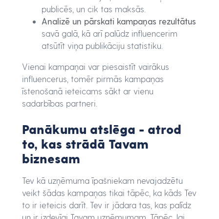
publicēs, un cik tas maksās.
Analizē un pārskati kampaņas rezultātus
savā galā, kā arī palūdz influencerim
atsūtīt viņa publikāciju statistiku.
Vienai kampaņai var piesaistīt vairākus
influencerus, tomēr pirmās kampaņas
īstenošanā ieteicams sākt ar vienu
sadarbības partneri.
Panākumu atslēga - atrod
to, kas strādā Tavam
biznesam
Tev kā uzņēmuma īpašniekam nevajadzētu
veikt šādas kampaņas tikai tāpēc, ka kāds Tev
to ir ieteicis darīt. Tev ir jādara tas, kas palīdz
un ir izdevīgi Tavam uzņēmumam. Tāpēc, lai