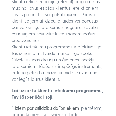
Klientu rekomendāciju (referral) programmas
mudina Tavus esošos klientus ieteikt citiem
Tavus produktus vai pakalpojumus. Parasti
klienti saņem atlīdzību, atlaides vai bonusus
par veiksmīgu ieteikumu sniegšanu, savukārt
caur viņiem novirzītie klienti saņem īpašus
piedāvājumus.
Klientu ieteikumu programmas ir efektīvas, jo
tās izmanto mutvārdu mārketinga spēku.
Cilvēki uzticas draugu un ģimenes locekļu
ieteikumiem, tāpēc šis ir spēcīgs instruments,
ar kura palīdzību mazie un vidējie uzņēmumi
var iegūt jaunus klientus.
Lai uzsāktu klientu ieteikumu programmu,
Tev jāsper šādi soļi:
*
Izlem par atlīdzību dalībniekiem
, piemēram,
promo kodiem, kas sniedz atlaides