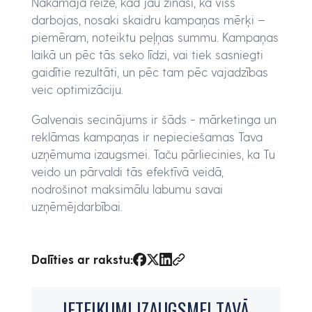
Nākamajā reizē, kad jau zināsi, kā viss
darbojas, nosaki skaidru kampaņas mērķi –
piemēram, noteiktu peļņas summu. Kampaņas
laikā un pēc tās seko līdzi, vai tiek sasniegti
gaidītie rezultāti, un pēc tam pēc vajadzības
veic optimizāciju.
Galvenais secinājums ir šāds - mārketinga un
reklāmas kampaņas ir nepieciešamas Tava
uzņēmuma izaugsmei. Taču pārliecinies, ka Tu
veido un pārvaldi tās efektīvā veidā,
nodrošinot maksimālu labumu savai
uzņēmējdarbībai.
Dalīties ar rakstu: