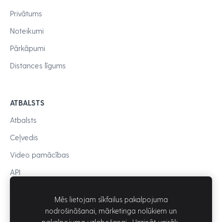
Privātums
Noteikumi
Pārkāpumi
Distances līgums
ATBALSTS
Atbalsts
Ceļvedis
Video pamācības
API
Mēs lietojam sīkfailus pakalpojuma
nodrošināšanai, mārketinga nolūkiem un