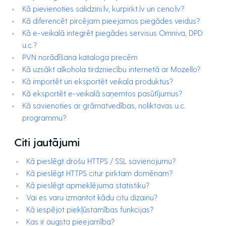
Kā pievienoties salidzini.lv, kurpirkt.lv un ceno.lv?
Kā diferencēt pircējam pieejamos piegādes veidus?
Kā e-veikalā integrēt piegādes servisus Omniva, DPD
u.c.?
PVN norādīšana kataloga precēm
Kā uzsākt alkohola tirdzniecību internetā ar Mozello?
Kā importēt un eksportēt veikala produktus?
Kā eksportēt e-veikalā saņemtos pasūtījumus?
Kā savienoties ar grāmatvedības, noliktavas u.c.
programmu?
Citi jautājumi
Kā pieslēgt drošu HTTPS / SSL savienojumu?
Kā pieslēgt HTTPS citur pirktam domēnam?
Kā pieslēgt apmeklējuma statistiku?
Vai es varu izmantot kādu citu dizainu?
Kā iespējot piekļūstamības funkcijas?
Kas ir augsta pieejamība?