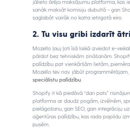
jālieto ārēja maksājumu platforma, kas ie
sanāk maksāt komisiju dubultā - gan Sho
saglabāt vairāk no katra ietirgotā eiro.
2. Tu visu gribi izdarīt ā
Mozello ļauj ļoti īsā laikā izveidot e-veik
pārdot bez tehniskām zināšanām. Shopify 
palīdzību pat vienkāršām lietām, piemēra
Mozello tev nav jābūt programmētājam, lai
speciālistu palīdzību
.
Shopify it kā piedāvā “dari pats” risinājum
platforma ar daudz pogām, izvēlnēm, spr
pielāgošanu, gan SEO, gan integrāciju uzs
aģentūras palīdzību, kas rada papildu iz
pusēm.