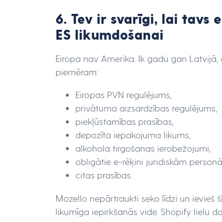
6. Tev ir svarīgi, lai tavs
ES likumdošanai
Eiropa nav Amerika. Ik gadu gan Latvijā, 
piemēram:
Eiropas PVN regulējums,
privātuma aizsardzības regulējums,
piekļūstamības prasības,
depozīta iepakojuma likums,
alkohola tirgošanas ierobežojumi,
obligātie e-rēķini juridiskām person
citas prasības.
Mozello nepārtraukti seko līdzi un ievieš š
likumīga iepirkšanās vide. Shopify lielu d