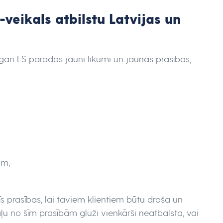
 e-veikals atbilstu Latvijas un
gan ES parādās jauni likumi un jaunas prasības,
ām,
īs prasības, lai taviem klientiem būtu droša un
aļu no šīm prasībām gluži vienkārši neatbalsta, vai