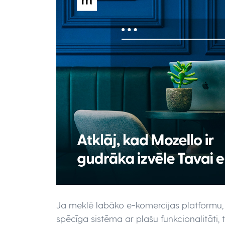
Ja meklē labāko e-komercijas platformu, v
spēcīga sistēma ar plašu funkcionalitāti, 