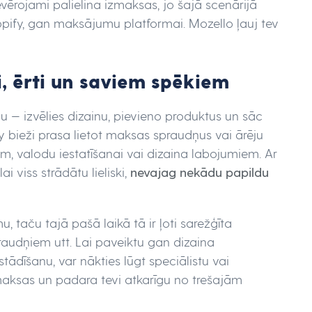
vērojami palielina izmaksas, jo šajā scenārijā
pify, gan maksājumu platformai. Mozello ļauj tev
tri, ērti un saviem spēkiem
alu — izvēlies dizainu, pievieno produktus un sāc
bieži prasa lietot maksas spraudņus vai ārēju
m, valodu iestatīšanai vai dizaina labojumiem. Ar
 viss strādātu lieliski,
nevajag nekādu papildu
u, taču tajā pašā laikā tā ir ļoti sarežģīta
audņiem utt. Lai paveiktu gan dizaina
tādīšanu, var nākties lūgt speciālistu vai
maksas un padara tevi atkarīgu no trešajām