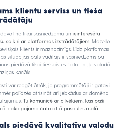
ams klientu serviss un tieša
trādātāju
iedāvāt ne tikai sasniedzamu un
ieinteresētu
ešu saikni ar platformas izstrādātājiem
. Mozello
evišķais klients ir maznozīmīgs. Līdz platformas
ārtas situācijās pats vadītājs ir sasniedzams pa
ānos piedāvā tikai tiešsaistes čatu angļu valodā.
saziņas kanāls.
ti var reaģēt ātrāk, jo programmētāji ir gatavi
vienmēr palīdzēs atrisināt arī jebkādus ar domēna
autājumus.
Tu komunicē ar cilvēkiem, kas paši
mu ārpakalpojuma čatu otrā pasaules malā.
ikals piedāvā kvalitatīvu valodu