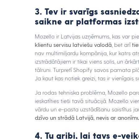
3. Tev ir svarīgs sasniedz
saikne ar platformas izs
Mozello ir Latvijas uzņēmums, kas var p
klientu servisu latviešu valodā
, bet arī
ti
nav multimiljardu kompānija, kur katrs ats
izstrādātājiem ir tikai viens solis, un ārk
tālruni. Turpretī Shopify savos pamata pl
Ja kaut kas notiek greizi, tas ir vienīgais 
Ja rodas tehniska problēma, Mozello paras
ieskatīties tieši tavā situācijā. Mozello 
vārdu un e-pasta uzstādīšanu saistītus j
dzīvo un strādā Latvijā, nevis ar anonī
4. Tu gribi, lai tavs e-ve