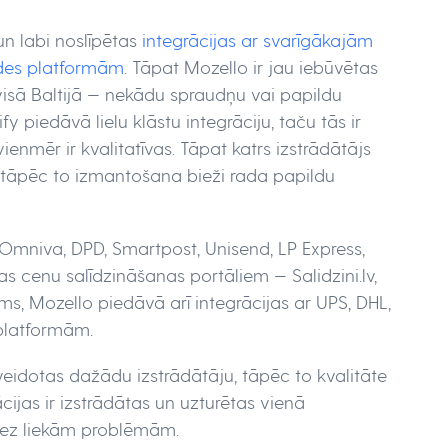
un labi noslīpētas
integrācijas ar svarīgākajām
ādes platformām
. Tāpat Mozello ir jau iebūvētas
visā Baltijā — nekādu spraudņu vai papildu
ify piedāvā lielu klāstu integrāciju, taču tās ir
enmēr ir kvalitatīvas. Tāpat katrs izstrādātājs
lā, tāpēc to izmantošana bieži rada papildu
Omniva, DPD, Smartpost, Unisend, LP Express,
ijas cenu salīdzināšanas portāliem — Salidzini.lv,
otams, Mozello piedāvā arī integrācijas ar UPS, DHL,
 platformām.
zveidotas dažādu izstrādātāju, tāpēc to kvalitāte
ācijas ir izstrādātas un uzturētas vienā
 bez liekām problēmām.