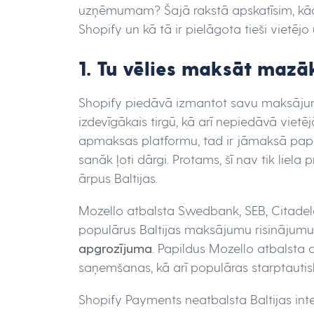
uzņēmumam? Šajā rakstā apskatīsim, k
Shopify un kā tā ir pielāgota tieši viet
1. Tu vēlies maksāt maz
Shopify piedāvā izmantot savu maksājumu
izdevīgākais tirgū, kā arī nepiedāvā vietēj
apmaksas platformu, tad ir jāmaksā papi
sanāk ļoti dārgi. Protams, šī nav tik liel
ārpus Baltijas.
Mozello atbalsta Swedbank, SEB, Citadel
populārus Baltijas maksājumu risinājum
apgrozījuma
. Papildus Mozello atbalsta 
saņemšanas, kā arī populāras starptautis
Shopify Payments neatbalsta Baltijas i