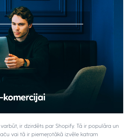
arbūt, ir dzirdēts par Shopify. Tā ir populāra un
taču vai tā ir piemeŗotākā izvēle katram