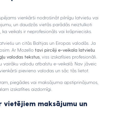
spējams vienkārši nodrošināt pilnīgu latviešu vai
kojumu, un daudzās vietās parādās neiztulkoti
, ka veikals ir neprofesionāls vai krāpniecisks.
tviešu un citās Baltijas un Eiropas valodās. Ja
bosim. Ar Mozello
tavi pircēji e-veikala latviešu
gļu valodas tekstus
, viss izskatīsies profesionāli.
 vairāku valodu atbalstu e-veikalā. Nav jāveic
enkārši pievieno valodas un sāc tās lietot.
mēram, piegādes vai maksājuma apstiprinājumos,
alam izskatīties aizdomīgi.
ar vietējiem maksājumu un