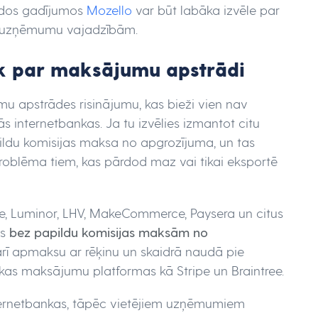
ādos gadījumos
Mozello
var būt labāka izvēle par
ējo uzņēmumu vajadzībām.
āk par maksājumu apstrādi
 apstrādes risinājumu, kas bieži vien nav
ās internetbankas. Ja tu izvēlies izmantot citu
ldu komisijas maksa no apgrozījuma, un tas
a problēma tiem, kas pārdod maz vai tikai eksportē
e, Luminor, LHV, MakeCommerce, Paysera un citus
us
bez papildu komisijas maksām no
arī apmaksu ar rēķinu un skaidrā naudā pie
kas maksājumu platformas kā Stripe un Braintree.
nternetbankas, tāpēc vietējiem uzņēmumiem