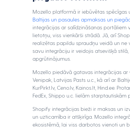
Mozello platformā ir iebūvētas spēcīgas 
Baltijas un pasaules apmaksas un pieg
integrācijas ar salīdzināšanas portāliem 
lietotņu, viss vienkārši strādā. Jā, arī Shop
realizētas papildu spraudņu veidā un ne vi
savu integrāciju ir veidojis atsevišķā sti
apgrūtinājumus.
Mozello piedāvā gatavas integrācijas ar 
Venipak, Latvijas Pasts u.c., kā arī ar Balt
KurPirkt.lv, Ceno.lv, Kainos.lt, Hind.ee. Pr
FedEx, Shippo u.c. lielām starptautiskām
Shopify integrācijas bieži ir maksas un i
un uzticamība ir atšķirīga. Mozello integr
ekosistēmā, lai viss darbotos vienoti un