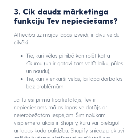
3. Cik daudz mārketinga
funkciju Tev nepieciešams?
Attiecībā uz mājas lapas izveidi, ir divu veidu
cilvēki:
Tie, kuri vēlas pilnībā kontrolēt katru
sīkumu (un ir gatavi tam veltīt laiku, pūles
un naudu),
Tie, kuri vienkārši vēlas, lai lapa darbotos
bez problēmām.
Ja Tu esi pirmā tipa lietotājs, Tev ir
nepieciešams mājas lapas veidotājs ar
neierobežotām iespējām. Šim nolūkam
vispiemērotākais ir Shopify, kuru var pielāgot
ar lapas koda palīdzību. Shopify sniedz piekļuvi
aplikāciju tirgus platformai ar tūkstošiem