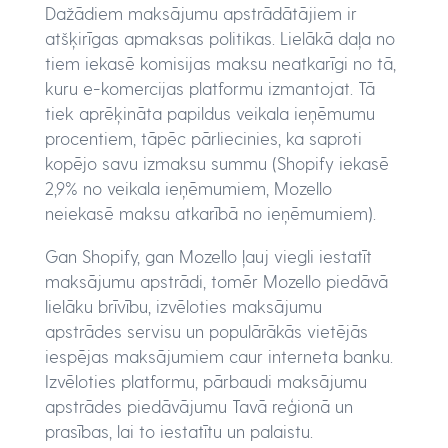
Dažādiem maksājumu apstrādātājiem ir
atšķirīgas apmaksas politikas. Lielākā daļa no
tiem iekasē komisijas maksu neatkarīgi no tā,
kuru e-komercijas platformu izmantojat. Tā
tiek aprēķināta papildus veikala ieņēmumu
procentiem, tāpēc pārliecinies, ka saproti
kopējo savu izmaksu summu (Shopify iekasē
2,9% no veikala ieņēmumiem, Mozello
neiekasē maksu atkarībā no ieņēmumiem).
Gan Shopify, gan Mozello ļauj viegli iestatīt
maksājumu apstrādi, tomēr Mozello piedāvā
lielāku brīvību, izvēloties maksājumu
apstrādes servisu un populārākās vietējās
iespējas maksājumiem caur interneta banku.
Izvēloties platformu, pārbaudi maksājumu
apstrādes piedāvājumu Tavā reģionā un
prasības, lai to iestatītu un palaistu.