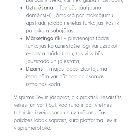
Uzturēšana
– Tev būs jāatjauno
domēns(-i), jāmaksā par maksājumu
apstrādi, jālabo nelielas funkcijas, kas ik
pa laikam sabojājas;
Mārketinga rīki
– pievienojot tādas
funkcijas kā uznirstošie logi vai uzsākot
e-pasta mārketingu, tas viss būs
jāuzstāda un jāiestata;
Dizains
– mājas lapas izkārtojuma
izmaiņām var būt nepieciešamas
izmaiņas kodā.
Vispirms Tev ir jāsaprot, cik praktiski iesaistīts
vēlies (un vari) būt, kad runa ir par vietnes
tehnisko izveidošanu un uzturēšanu. Tas
palīdzēs labāk saprast, kura platforma Tev ir
vispiemērotākā.