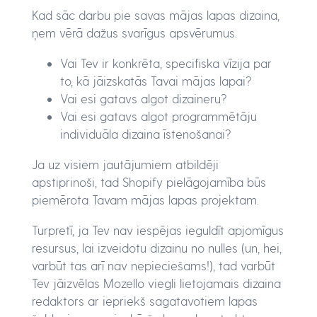
Kad sāc darbu pie savas mājas lapas dizaina,
ņem vērā dažus svarīgus apsvērumus.
Vai Tev ir konkrēta, specifiska vīzija par
to, kā jāizskatās Tavai mājas lapai?
Vai esi gatavs algot dizaineru?
Vai esi gatavs algot programmētāju
individuāla dizaina īstenošanai?
Ja uz visiem jautājumiem atbildēji
apstiprinoši, tad Shopify pielāgojamība būs
piemērota Tavam mājas lapas projektam.
Turpretī, ja Tev nav iespējas ieguldīt apjomīgus
resursus, lai izveidotu dizainu no nulles (un, hei,
varbūt tas arī nav nepieciešams!), tad varbūt
Tev jāizvēlas Mozello viegli lietojamais dizaina
redaktors ar iepriekš sagatavotiem lapas