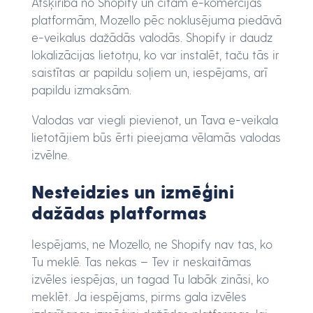
Atšķirībā no Shopify un citām e-komercijas
platformām, Mozello pēc noklusējuma piedāvā
e-veikalus dažādās valodās. Shopify ir daudz
lokalizācijas lietotņu, ko var instalēt, taču tās ir
saistītas ar papildu soļiem un, iespējams, arī
papildu izmaksām.
Valodas var viegli pievienot, un Tava e-veikala
lietotājiem būs ērti pieejama vēlamās valodas
izvēlne.
Nesteidzies un izmēģini
dažādas platformas
Iespējams, ne Mozello, ne Shopify nav tas, ko
Tu meklē. Tas nekas – Tev ir neskaitāmas
izvēles iespējas, un tagad Tu labāk zināsi, ko
meklēt. Ja iespējams, pirms gala izvēles