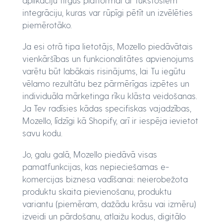
integrāciju, kuras var rūpīgi pētīt un izvēlēties
piemērotāko.
Ja esi otrā tipa lietotājs, Mozello piedāvātais
vienkāršības un funkcionalitātes apvienojums
varētu būt labākais risinājums, lai Tu iegūtu
vēlamo rezultātu bez pārmērīgas izpētes un
individuāla mārketinga rīku klāsta veidošanas.
Ja Tev radīsies kādas specifiskas vajadzības,
Mozello, līdzīgi kā Shopify, arī ir iespēja ievietot
savu kodu.
Jo, galu galā, Mozello piedāvā visas
pamatfunkcijas, kas nepieciešamas e-
komercijas biznesa vadīšanai: neierobežota
produktu skaita pievienošanu, produktu
variantu (piemēram, dažādu krāsu vai izmēru)
izveidi un pārdošanu, atlaižu kodus, digitālo