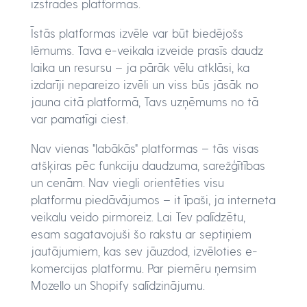
izstrādes platformas.
Īstās platformas izvēle var būt biedējošs
lēmums. Tava e-veikala izveide prasīs daudz
laika un resursu – ja pārāk vēlu atklāsi, ka
izdarīji nepareizo izvēli un viss būs jāsāk no
jauna citā platformā, Tavs uzņēmums no tā
var pamatīgi ciest.
Nav vienas "labākās" platformas – tās visas
atšķiras pēc funkciju daudzuma, sarežģītības
un cenām. Nav viegli orientēties visu
platformu piedāvājumos – it īpaši, ja interneta
veikalu veido pirmoreiz. Lai Tev palīdzētu,
esam sagatavojuši šo rakstu ar septiņiem
jautājumiem, kas sev jāuzdod, izvēloties e-
komercijas platformu. Par piemēru ņemsim
Mozello un Shopify salīdzinājumu.