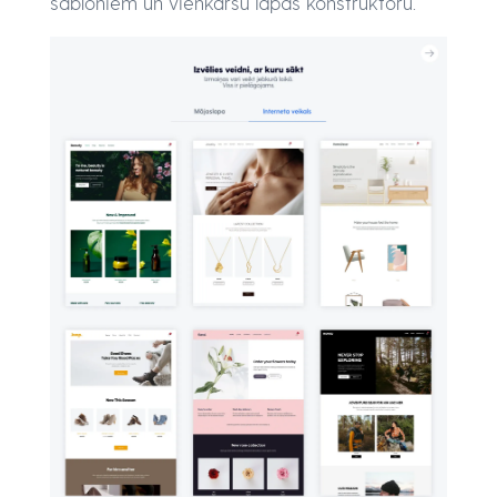
šabloniem un vienkāršu lapas konstruktoru.