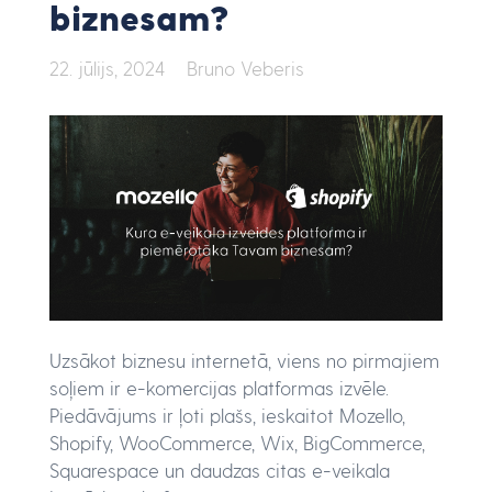
biznesam?
22. jūlijs, 2024
Bruno Veberis
Uzsākot biznesu internetā, viens no pirmajiem
soļiem ir e-komercijas platformas izvēle.
Piedāvājums ir ļoti plašs, ieskaitot Mozello,
Shopify, WooCommerce, Wix, BigCommerce,
Squarespace un daudzas citas e-veikala