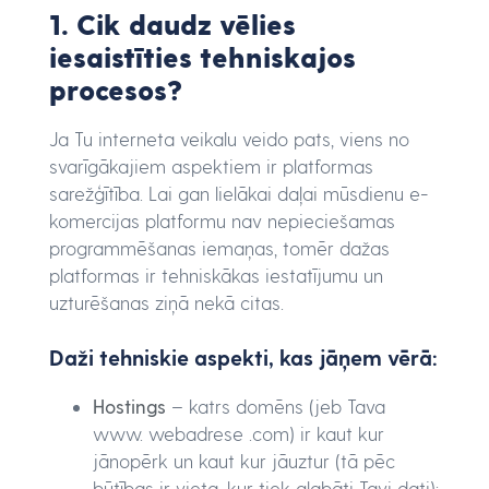
1. Cik daudz vēlies
iesaistīties tehniskajos
procesos?
Ja Tu interneta veikalu veido pats, viens no
svarīgākajiem aspektiem ir platformas
sarežģītība. Lai gan lielākai daļai mūsdienu e-
komercijas platformu nav nepieciešamas
programmēšanas iemaņas, tomēr dažas
platformas ir tehniskākas iestatījumu un
uzturēšanas ziņā nekā citas.
Daži tehniskie aspekti, kas jāņem vērā:
Hostings
– katrs domēns (jeb Tava
www. webadrese .com) ir kaut kur
jānopērk un kaut kur jāuztur (tā pēc
būtības ir vieta, kur tiek glabāti Tavi dati);