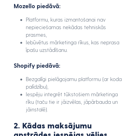
Mozello piedāvā:
Platformu, kuras izmantošanai nav
nepieciešamas nekādas tehniskās
prasmes,
Iebūvētus mārketinga rīkus, kas neprasa
īpašu uzstādīšanu.
Shopify piedāvā:
Bezgalīgi pielāgojamu platformu (ar koda
palīdzību),
Iespēju integrēt tūkstošiem mārketinga
rīku (taču tie ir jāizvēlas, jāpārbauda un
jāinstalē).
2. Kādas maksājumu
apstrādes iespējas vēlies