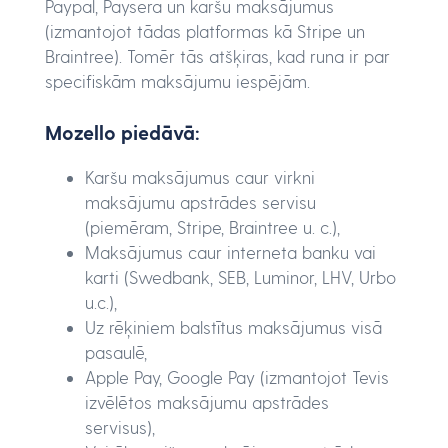
Paypal, Paysera un karšu maksājumus
(izmantojot tādas platformas kā Stripe un
Braintree). Tomēr tās atšķiras, kad runa ir par
specifiskām maksājumu iespējām.
Mozello piedāvā:
Karšu maksājumus caur virkni
maksājumu apstrādes servisu
(piemēram, Stripe, Braintree u. c.),
Maksājumus caur interneta banku vai
karti (Swedbank, SEB, Luminor, LHV, Urbo
u.c.),
Uz rēķiniem balstītus maksājumus visā
pasaulē,
Apple Pay, Google Pay (izmantojot Tevis
izvēlētos maksājumu apstrādes
servisus),