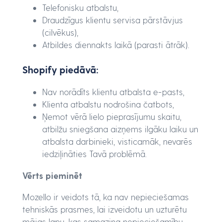
Telefonisku atbalstu,
Draudzīgus klientu servisa pārstāvjus
(cilvēkus),
Atbildes diennakts laikā (parasti ātrāk).
Shopify piedāvā:
Nav norādīts klientu atbalsta e-pasts,
Klienta atbalstu nodrošina čatbots,
Ņemot vērā lielo pieprasījumu skaitu,
atbilžu sniegšana aizņems ilgāku laiku un
atbalsta darbinieki, visticamāk, nevarēs
iedziļināties Tavā problēmā.
Vērts pieminēt
Mozello ir veidots tā, ka nav nepieciešamas
tehniskās prasmes, lai izveidotu un uzturētu
mājas lapu, kas samazina nepieciešamību