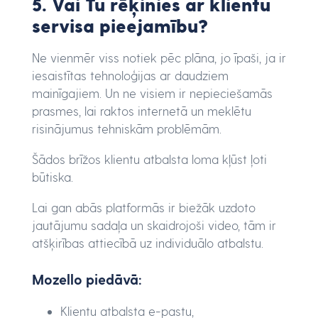
5. Vai Tu rēķinies ar klientu
servisa pieejamību?
Ne vienmēr viss notiek pēc plāna, jo īpaši, ja ir
iesaistītas tehnoloģijas ar daudziem
mainīgajiem. Un ne visiem ir nepieciešamās
prasmes, lai raktos internetā un meklētu
risinājumus tehniskām problēmām.
Šādos brīžos klientu atbalsta loma kļūst ļoti
būtiska.
Lai gan abās platformās ir biežāk uzdoto
jautājumu sadaļa un skaidrojoši video, tām ir
atšķirības attiecībā uz individuālo atbalstu.
Mozello piedāvā:
Klientu atbalsta e-pastu,