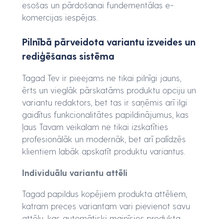
esošas un pārdošanai fundementālas e-
komercijas iespējas.
Pilnībā pārveidota variantu izveides un
rediģēšanas sistēma
Tagad Tev ir pieejams ne tikai pilnīgi jauns,
ērts un vieglāk pārskatāms produktu opciju un
variantu redaktors, bet tas ir saņēmis arī ilgi
gaidītus funkcionalitātes papildinājumus, kas
ļaus Tavam veikalam ne tikai izskatīties
profesionālāk un modernāk, bet arī palīdzēs
klientiem labāk apskatīt produktu variantus.
Individuālu variantu attēli
Tagad papildus kopējiem produkta attēliem,
katram preces variantam vari pievienot savu
attēlu, kas automātiski mainīsies produkta