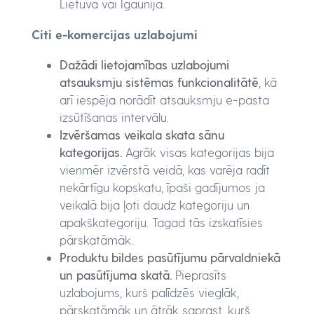
Lietuvā vai Igaunijā.
Citi e-komercijas uzlabojumi
Dažādi lietojamības uzlabojumi
atsauksmju sistēmas funkcionalitātē
, kā
arī iespēja norādīt atsauksmju e-pasta
izsūtīšanas intervālu.
Izvēršamas veikala skata sānu
kategorijas.
Agrāk visas kategorijas bija
vienmēr izvērstā veidā, kas varēja radīt
nekārtīgu kopskatu, īpaši gadījumos ja
veikalā bija ļoti daudz kategoriju un
apakškategoriju. Tagad tās izskatīsies
pārskatāmāk.
Produktu bildes pasūtījumu pārvaldniekā
un pasūtījuma skatā.
Pieprasīts
uzlabojums, kurš palīdzēs vieglāk,
pārskatāmāk un ātrāk saprast, kurš