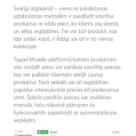
Svarīgi atgādināt - viena no pārdošanas
uzlabošanas metodēm ir piedāvāt saistītus
produktus ar kādu preci, ko klients jau skatās
un vēlas iegādāties. Tie var būt produkti, kas
labi sader kopā, ir līdzīgi vai arī ir no vienas
kolekcijas.
Tagad Mozello platformā katram produktam
vari norādīt vienu vai vairākas saistītās preces,
kas var palīdzēt klientam atklāt jaunus
produktus Tavā veikalā vai arī iegādāties
papildus interesējošās preces kā piederumus
utml.. Šobrīd saistītās preces var izvēlēties
manuāli, taču nākotnē plānojam šo
funkcionalitāti paplašināt ar automatizācijas
iespējām.