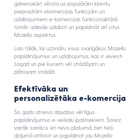
galvenokārt vērsta uz populārām klientu
pieprasītām ekomercijas funkcijām un
uzlabojumiem e-komercijas funkcionalitātē,
tomēr izdevās uzlabot un papildināt arī citus
Mozello aspektus.
Lasi tālāk, lai uzzinātu visus svarīgākos Mozello
papildinājumus un uzlabojumus, kas ir ieviesti
šogad un pie kuriem vēl strādājam un
plānojam strādāt.
Efektīvāka un
personalizētāka e-komercija
Šis gads atnesis daudzus vērtīgus
papildinājumus e-veikalu īpašniekiem. Šoreiz
vairāk sanācis iet nevis plašumā, bet tieši
dziļumā attīstot un papildinot jau Mozello