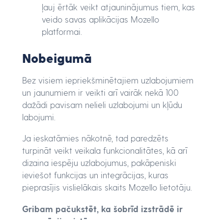
ļauj ērtāk veikt atjauninājumus tiem, kas
veido savas aplikācijas Mozello
platformai.
Nobeigumā
Bez visiem iepriekšminētajiem uzlabojumiem
un jaunumiem ir veikti arī vairāk nekā 100
dažādi pavisam nelieli uzlabojumi un kļūdu
labojumi.
Ja ieskatāmies nākotnē, tad paredzēts
turpināt veikt veikala funkcionalitātes, kā arī
dizaina iespēju uzlabojumus, pakāpeniski
ieviešot funkcijas un integrācijas, kuras
pieprasījis vislielākais skaits Mozello lietotāju.
Gribam pačukstēt, ka šobrīd izstrādē ir