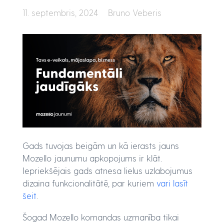
11. septembris, 2024
Bruno Veberis
Gads tuvojas beigām un kā ierasts jauns
Mozello jaunumu apkopojums ir klāt.
Iepriekšējais gads atnesa lielus uzlabojumus
dizaina funkcionalitātē, par kuriem
vari lasīt
šeit
.
Šogad Mozello komandas uzmanība tikai