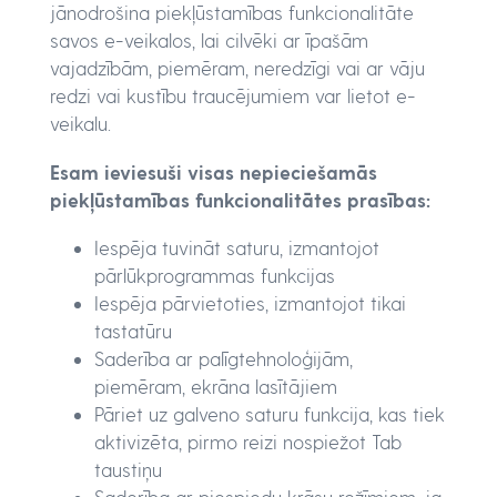
jānodrošina piekļūstamības funkcionalitāte
savos e-veikalos, lai cilvēki ar īpašām
vajadzībām, piemēram, neredzīgi vai ar vāju
redzi vai kustību traucējumiem var lietot e-
veikalu.
Esam ieviesuši visas nepieciešamās
piekļūstamības funkcionalitātes prasības:
Iespēja tuvināt saturu, izmantojot
pārlūkprogrammas funkcijas
Iespēja pārvietoties, izmantojot tikai
tastatūru
Saderība ar palīgtehnoloģijām,
piemēram, ekrāna lasītājiem
Pāriet uz galveno saturu funkcija, kas tiek
aktivizēta, pirmo reizi nospiežot Tab
taustiņu