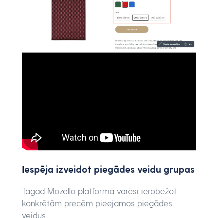
Iespēja izveidot piegādes veidu grupas
Tagad Mozello platformā varēsi ierobežot
konkrētām precēm pieejamos piegādes
veidus.