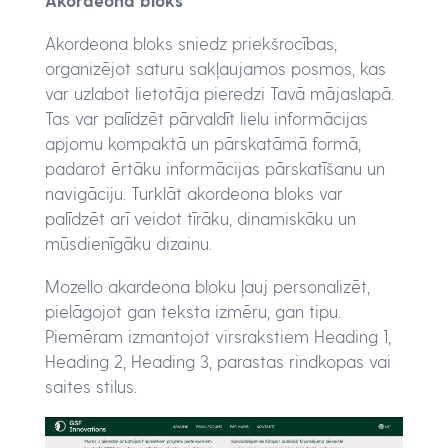
Akordeona bloks sniedz priekšrocības,
organizējot saturu sakļaujamos posmos, kas
var uzlabot lietotāja pieredzi Tavā mājaslapā.
Tas var palīdzēt pārvaldīt lielu informācijas
apjomu kompaktā un pārskatāmā formā,
padarot ērtāku informācijas pārskatīšanu un
navigāciju. Turklāt akordeona bloks var
palīdzēt arī veidot tīrāku, dinamiskāku un
mūsdienīgāku dizainu.
Mozello akardeona bloku ļauj personalizēt,
pielāgojot gan teksta izmēru, gan tipu.
Piemēram izmantojot virsrakstiem Heading 1,
Heading 2, Heading 3, parastas rindkopas vai
saites stilus.