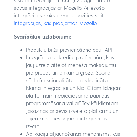
sistēmu lietotājiem radīt (uzprogrammēt)
savas integrācijas ar Mozello. Ar esošo
integrāciju sarakstu vari iepazīties šeit -
Integrācijas, kas pieejamas Mozello
.
Svarīgākie uzlabojumi:
Produktu bilžu pievienošana caur API
Integrācija ar kredītu platformām, kas
ļauj uzreiz attēlot mēneša maksājumu
pie preces un pirkuma grozā. Šobrīd
šāda funkcionalitāte ir nodrošināta
Klarna integrācijai un Klix. Citām līdzīgām
platformām nepieciešama papildus
programmēšana vai arī Tev kā klientam
jāsazinās ar sevis izvēlēto platformu un
jājautā par iespējamu integrācijas
izveidi.
Aplikāciju atjaunošanas mehānisms, kas