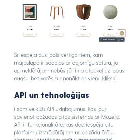
Šī iespēja būs īpaši vērtīga tiem, kam
mājaslapā ir sadaļas ar apjomīgu saturu, jo
apmeklētājam nebūs jāritina atpakaļ uz lapas
augšu, bet varēs tur nonākt ar vienu klikšķi.
API un tehnoloģijas
Esam veikuši API uzlabojumus, kas ļauj
savienot dažādas citas sistēmas ar Mozello.
API ir funkcionalitāte, kas dod iespēju citu
platformu izstrādātājiem un dažādu ārēju