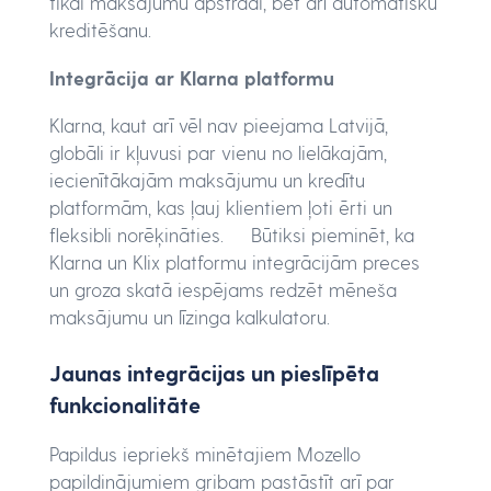
tikai maksājumu apstrādi, bet arī automātisku
kreditēšanu.
Integrācija ar Klarna platformu
Klarna, kaut arī vēl nav pieejama Latvijā,
globāli ir kļuvusi par vienu no lielākajām,
iecienītākajām maksājumu un kredītu
platformām, kas ļauj klientiem ļoti ērti un
fleksibli norēķināties. Būtiksi pieminēt, ka
Klarna un Klix platformu integrācijām preces
un groza skatā iespējams redzēt mēneša
maksājumu un līzinga kalkulatoru.
Jaunas integrācijas un pieslīpēta
funkcionalitāte
Papildus iepriekš minētajiem Mozello
papildinājumiem gribam pastāstīt arī par