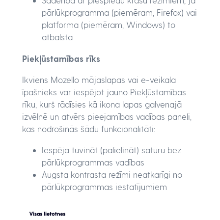
Saderība ar piespiedu krāsu režīmiem, ja
pārlūkprogramma (piemēram, Firefox) vai
platforma (piemēram, Windows) to
atbalsta
Piekļūstamības rīks
Ikviens Mozello mājaslapas vai e-veikala
īpašnieks var iespējot jauno Piekļūstamības
rīku, kurš rādīsies kā ikona lapas galvenajā
izvēlnē un atvērs pieejamības vadības paneli,
kas nodrošinās šādu funkcionalitāti:
Iespēja tuvināt (palielināt) saturu bez
pārlūkprogrammas vadības
Augsta kontrasta režīmi neatkarīgi no
pārlūkprogrammas iestatījumiem