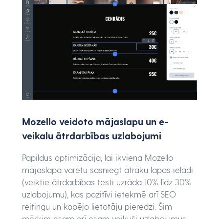
Mozello veidoto mājaslapu un e-
veikalu ātrdarbības uzlabojumi
Papildus optimizācija, lai ikviena Mozello
mājaslapa varētu sasniegt ātrāku lapas ielādi
(veiktie ātrdarbības testi uzrāda 10% līdz 30%
uzlabojumu), kas pozitīvi ietekmē arī SEO
reitingu un kopējo lietotāju pieredzi. Šim
mērķim esam arī esam veikuši uzlabojumus,