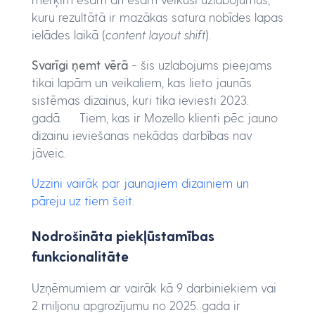
kuru rezultātā ir mazākas satura nobīdes lapas
ielādes laikā (
content layout shift
).
Svarīgi ņemt vērā
- šis uzlabojums pieejams
tikai lapām un veikaliem, kas lieto jaunās
sistēmas dizainus, kuri tika ieviesti 2023.
gadā. Tiem, kas ir Mozello klienti pēc jauno
dizainu ieviešanas nekādas darbības nav
jāveic.
Uzzini vairāk par jaunajiem dizainiem un
pāreju uz tiem šeit
.
Nodrošināta piekļūstamības
funkcionalitāte
Uzņēmumiem ar vairāk kā 9 darbiniekiem vai
2 miljonu apgrozījumu no 2025. gada ir